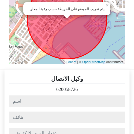
×
يتم تقريب الموضع على الخريطة حسب رغبة المعلن
Leaflet
| ©
OpenStreetMap
contributors
وكيل الاتصال
620058726
اسم
هاتف
عنوان البريد الالكتروني