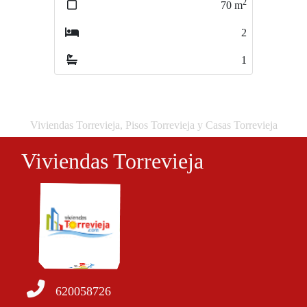
2
2
70
m
65
m
2
2
1
1
Viviendas Torrevieja, Pisos Torrevieja y Casas Torrevieja
Viviendas Torrevieja
620058726