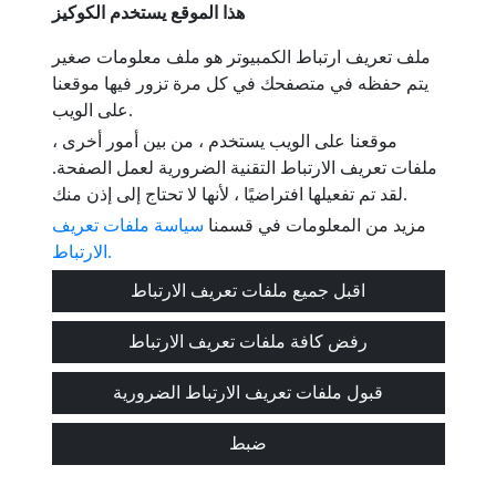
هاتف
هذا الموقع يستخدم الكوكيز
ملف تعريف ارتباط الكمبيوتر هو ملف معلومات صغير
عنوان البريد الالكتروني
يتم حفظه في متصفحك في كل مرة تزور فيها موقعنا
على الويب.
لقد قرأت ووافقت على شروط الاستخدام و
سياسة الخصوصية
موقعنا على الويب يستخدم ، من بين أمور أخرى ،
ملفات تعريف الارتباط التقنية الضرورية لعمل الصفحة.
رسالة
لقد تم تفعيلها افتراضيًا ، لأنها لا تحتاج إلى إذن منك.
مزيد من المعلومات في قسمنا
سياسة ملفات تعريف
الارتباط.
Captcha
اقبل جميع ملفات تعريف الارتباط
رفض كافة ملفات تعريف الارتباط
قبول ملفات تعريف الارتباط الضرورية
إرسال
ضبط