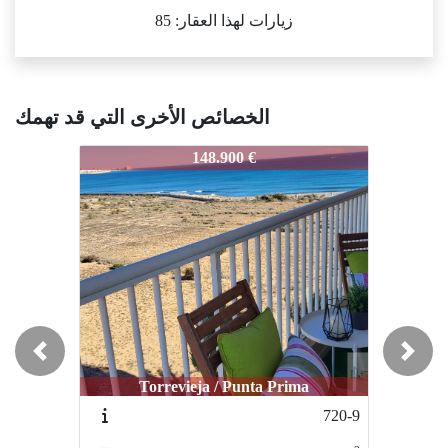
زيارات لهذا العقار: 85
الخصائص الأخرى التي قد تهمك
987-1
987-1
98
148.900 €
150.000 €
Previous
Next
Torrevieja / Punta Prima
Torrevieja / Punta Prima
720-9
1046-4