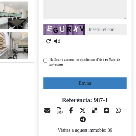
Captcha
He llegit i accepto les condicions d´ús i
política de
privacitat
Enviar
Referència: 987-1
Visites a aquest immoble: 89