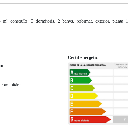
² construïts, 3 dormitoris, 2 banys, reformat, exterior, planta 
Certif energètic
or
 comunitària
En