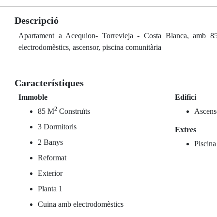
Descripció
Apartament a Acequion- Torrevieja - Costa Blanca, amb 85 m
electrodomèstics, ascensor, piscina comunitària
Característiques
Immoble
Edifici
2
85 M
Construïts
Ascens
3 Dormitoris
Extres
2 Banys
Piscina
Reformat
Exterior
Planta 1
Cuina amb electrodomèstics