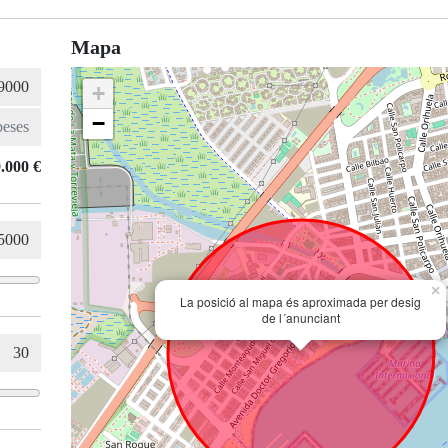
Mapa
+
−
.000 €
×
La posició al mapa és aproximada per desig
de l´anunciant