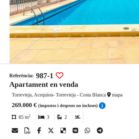
987-1
Referència:
Apartament en venda
Torrevieja, Acequion- Torrevieja - Costa Blanca
mapa
269.000 €
(impostos i despeses no incloses)
2
85 m
3
2