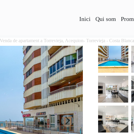
Inici
Qui som
Prom
Venda de apartament a Torrevieja, Acequion- Torrevieja - Costa Blanc