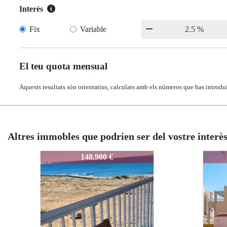
Interès
Fix
Variable
El teu quota mensual
Aquests resultats són orientatius, calculats amb els números que has introduï
Altres immobles que podrien ser del vostre interè
987-1
987-1
00 €
150.000 €
150.000 €