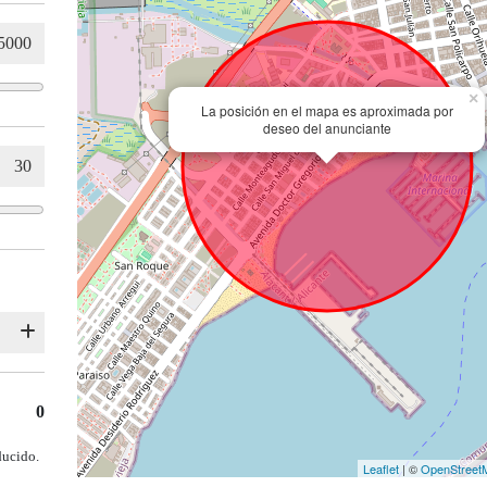
×
La posición en el mapa es aproximada por
deseo del anunciante
0
ducido.
Leaflet
| ©
OpenStreet