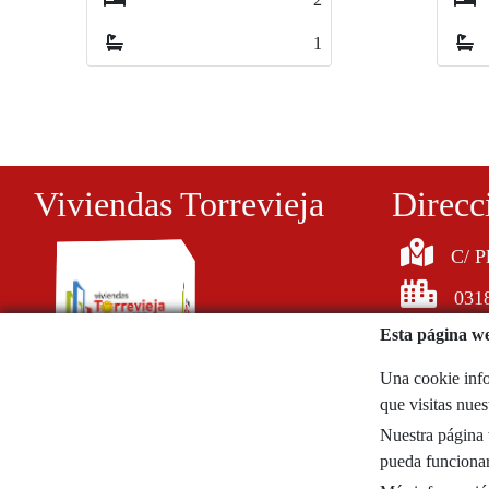
1
1
Viviendas Torrevieja
Direcc
C/ P
0318
Esta página we
Una cookie info
que visitas nue
620058726
Nuestra página w
noticiasdeblogs@gmail.com
pueda funcionar