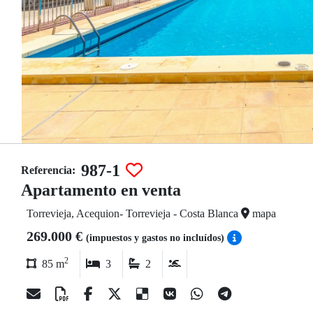
987-1
Referencia:
Apartamento en venta
Torrevieja, Acequion- Torrevieja - Costa Blanca
mapa
269.000 €
(impuestos y gastos no incluídos)
2
85 m
3
2