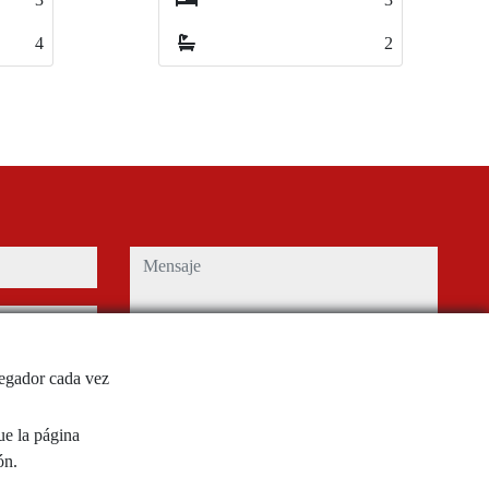
2
2
2
2
mensaje
Captcha
vegador cada vez
ue la página
e uso y
política de
ón.