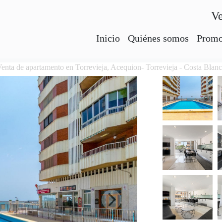
Ve
Inicio
Quiénes somos
Promo
enta de apartamento en Torrevieja, Acequion- Torrevieja - Costa Blan