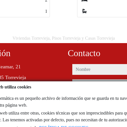
4
4
Viviendas Torrevieja, Pisos Torrevieja y Casas Torrevieja
ión
Contacto
leamar, 21
nombre
5 Torrevieja
teléfono
b utiliza cookies
e-mail
rmática es un pequeño archivo de información que se guarda en tu na
stra página web.
eb utiliza entre otras, cookies técnicas que son imprescindibles para q
He leído y acepto las condiciones d
privacidad
. Las tenemos activadas por defecto, pues no necesitan de tu autorizaci