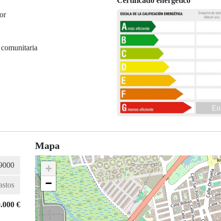
Certificado energético
or
 comunitaria
En
Mapa
+
−
.000 €