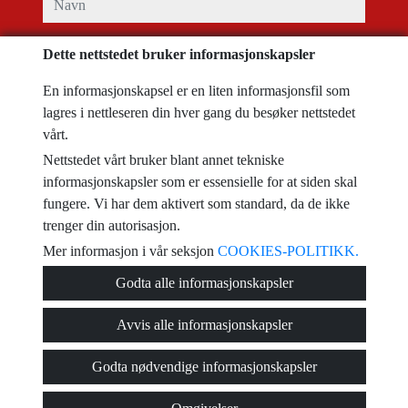
telefon
Dette nettstedet bruker informasjonskapsler
En informasjonskapsel er en liten informasjonsfil som
e-post
lagres i nettleseren din hver gang du besøker nettstedet
vårt.
Jeg har lest og akseptert brukervilkårene, og
reglene for personvern
Nettstedet vårt bruker blant annet tekniske
informasjonskapsler som er essensielle for at siden skal
melding
fungere. Vi har dem aktivert som standard, da de ikke
trenger din autorisasjon.
Mer informasjon i vår seksjon
COOKIES-POLITIKK.
Captcha
Godta alle informasjonskapsler
Avvis alle informasjonskapsler
Godta nødvendige informasjonskapsler
Send