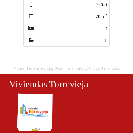
720-9
1046-4
2
2
70
m
65
m
2
2
1
1
Viviendas Torrevieja, Pisos Torrevieja y Casas Torrevieja
Viviendas Torrevieja