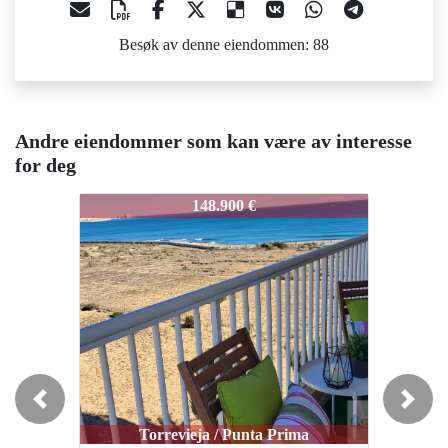
Besøk av denne eiendommen: 88
Andre eiendommer som kan være av interesse
for deg
987-1
987-1
987
148.900 €
150.000 €
Previous
Next
Torrevieja / Punta Prima
Torrevieja / Punta Prima