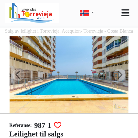
Salg av leilighet i Torrevieja, Acequion- Torrevieja - Costa Blanca
987-1
Referanse:
Leilighet til salgs