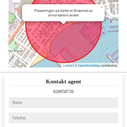
×
Plasseringen på kartet er tilnærmet av
annonsørens ønske
Leaflet
| ©
OpenStreetMap
contributors
Kontakt agent
620058726
navn
telefon