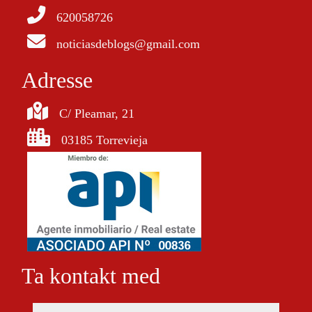
620058726
noticiasdeblogs@gmail.com
Adresse
C/ Pleamar, 21
03185 Torrevieja
Ta kontakt med
navn