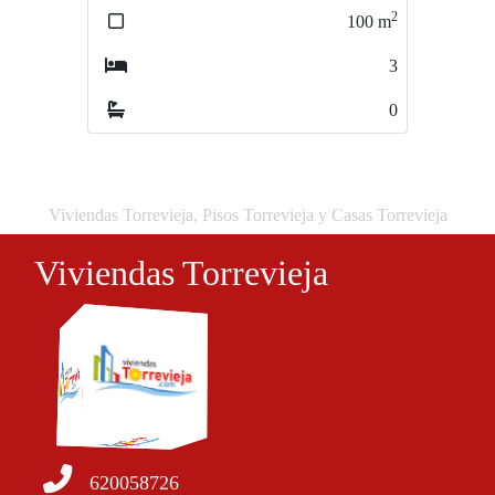
2
2
100
m
110
m
3
3
0
2
Viviendas Torrevieja, Pisos Torrevieja y Casas Torrevieja
Viviendas Torrevieja
620058726