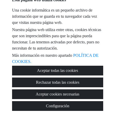
teléfono
Una cookie informática es un pequeño archivo de
información que se guarda en tu navegador cada vez
e-mail
que visitas nuestra página web.
Nuestra página web utiliza entre otras, cookies técnicas
He leído y acepto las condiciones de uso y
política de privacidad
que son imprescindibles para que la página pueda
funcionar. Las tenemos activadas por defecto, pues no
mensaje
necesitan de tu autorización.
Más información en nuestro apartado
POLÍTICA DE
COOKIES.
Captcha
Aceptar todas las cookies
Rechazar todas las cookies
Aceptar cookies necesarias
Enviar
Configuración