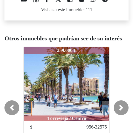
Visitas a este inmueble: 111
Otros inmuebles que podrían ser de su interés
919-JJ1130
919-JJ1130
919
259.000 €
295.000 €
Previous
Next
Torrevieja / Centro
Torrevieja / Centro
956-32575
951-TME818