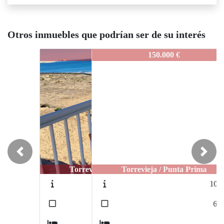
Otros inmuebles que podrían ser de su interés
S-5301
STS-5301
STS-5301
148.900 €
150.000 €
Previous
Next
Torrevieja / Punta Prima
Torrevieja / Punta Prima
Tor
720-9
1046-4
2
2
70
m
65
m
2
2