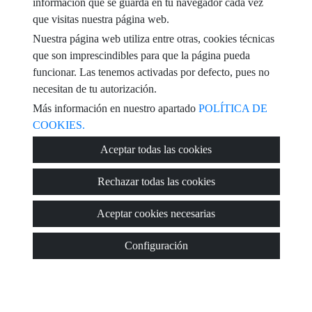
información que se guarda en tu navegador cada vez
e-mail
que visitas nuestra página web.
Nuestra página web utiliza entre otras, cookies técnicas
He leído y acepto las condiciones de uso y
política de privacidad
que son imprescindibles para que la página pueda
funcionar. Las tenemos activadas por defecto, pues no
mensaje
necesitan de tu autorización.
Más información en nuestro apartado
POLÍTICA DE
COOKIES.
Captcha
Aceptar todas las cookies
Rechazar todas las cookies
Aceptar cookies necesarias
Enviar
Configuración
© 2026
Viviendas Torrevieja
·
Política de privacidad
·
Política de
cookies
·
Aviso legal
· Soporte:
Inmobigrama