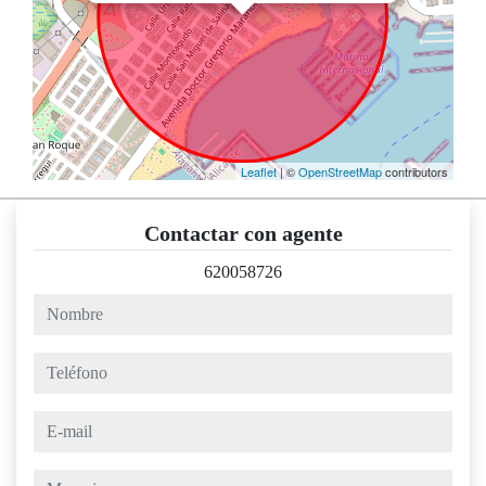
Leaflet
| ©
OpenStreetMap
contributors
Contactar con agente
620058726
nombre
teléfono
e-mail
mensaje