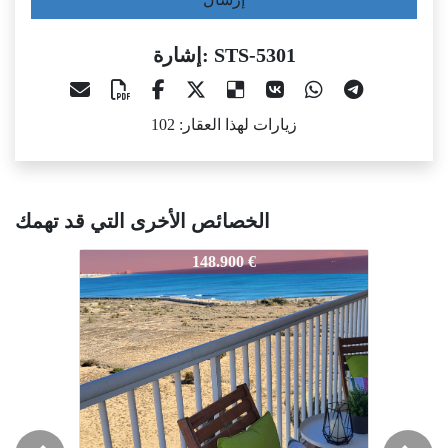
إشارة: STS-5301
زيارات لهذا العقار: 102
الخصائص الأخرى التي قد تهمك
STS-5301
STS-5301
S
148.900 €
150.000 €