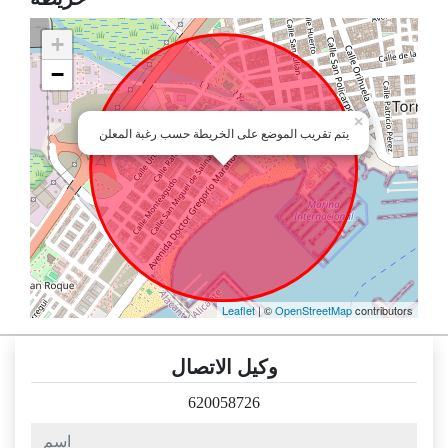
+
−
×
يتم تقريب الموضع على الخريطة حسب رغبة المعلن
Leaflet
| ©
OpenStreetMap
contributors
وكيل الاتصال
620058726
اسم