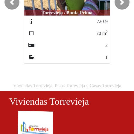
Previous
Next
Torrevieja / Punta Prima
Torrevieja / Punta Prima
720-9
1046-4
2
2
70
m
65
m
2
2
1
1
Viviendas Torrevieja, Pisos Torrevieja y Casas Torrevieja
Viviendas Torrevieja