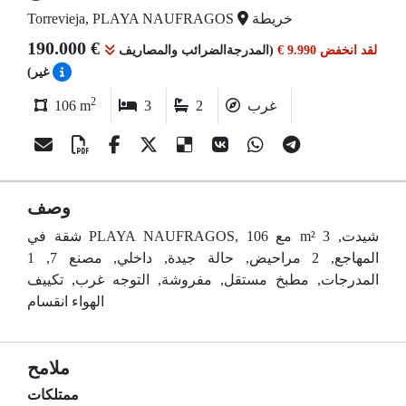
خريطة
Torrevieja, PLAYA NAUFRAGOS
190.000 €
لقد انخفض 9.990 €
(المدرجةالضرائب والمصاريف
غير)
2
غرب
2
3
106 m
وصف
شقة في PLAYA NAUFRAGOS, مع 106 m² شيدت, 3
المهاجع, 2 مراحيض, حالة جيدة, داخلي, مصنع 7, 1
المدرجات, مطبخ مستقل, مفروشة, التوجه غرب, تكييف
الهواء انقسام
ملامح
ممتلكات