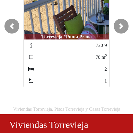
Previous
Next
Torrevieja / Punta Prima
720-9
2
70
m
2
1
Viviendas Torrevieja, Pisos Torrevieja y Casas Torrevieja
Viviendas Torrevieja