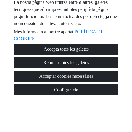
La nostra pàgina web utilitza entre d`altres, galetes
He llegit i accepto les condicions d´ús i
política de privacitat
tècniques que són imprescindibles perquè la pàgina
pugui funcionar. Les tenim activades per defecte, ja que
missatge
no necessiten de la teva autorització.
Més informació al nostre apartat
POLÍTICA DE
COOKIES.
Captcha
Accepta totes les galetes
Rebutjar totes les galetes
Acceptar cookies necessàries
Enviar
Configuració
© 2026
Viviendas Torrevieja
·
Política de privacitat
·
Política de cookies
·
Avís legal
· Suport:
Inmobigrama