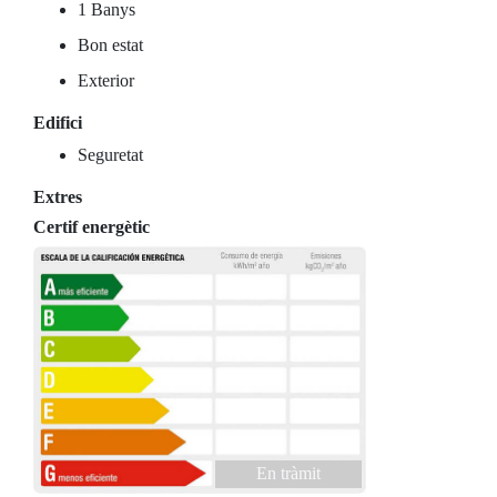
1 Banys
Bon estat
Exterior
Edifici
Seguretat
Extres
Certif energètic
En tràmit