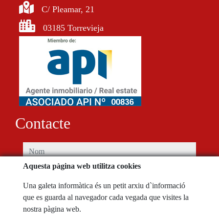
C/ Pleamar, 21
03185 Torrevieja
Contacte
nom
Aquesta pàgina web utilitza cookies
telèfon
Una galeta informàtica és un petit arxiu d`informació
que es guarda al navegador cada vegada que visites la
e-mail
nostra pàgina web.