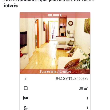
interès
944-svt23456789
88.000 €
Torrevieja / Centro
942-SVT123456789
2
38
m
1
1