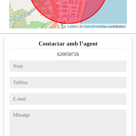
Leaflet
| ©
OpenStreetMap
contributors
Contactar amb l’agent
620058726
nom
telèfon
e-mail
missatge