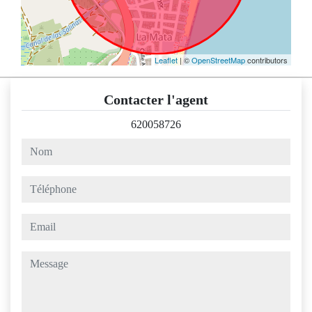
Leaflet
| ©
OpenStreetMap
contributors
Contacter l'agent
620058726
nom
téléphone
email
message