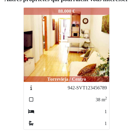
944-svt23456789
88.000 €
Torrevieja / Centro
942-SVT123456789
2
38
m
1
1