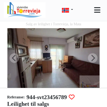
Salg av leilighet i Torrevieja, la Mata
944-svt23456789
Referanse:
Leilighet til salgs