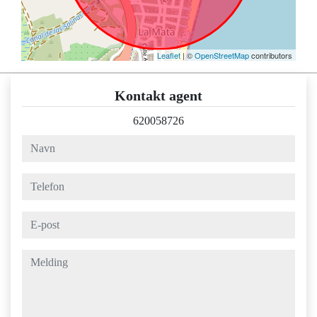
Leaflet
| ©
OpenStreetMap
contributors
Kontakt agent
620058726
navn
telefon
e-post
melding