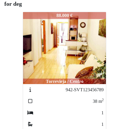
for deg
944-svt23456789
88.000 €
Torrevieja / Centro
942-SVT123456789
2
38
m
1
1