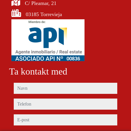
C/ Pleamar, 21
03185 Torrevieja
Ta kontakt med
navn
telefon
e-post