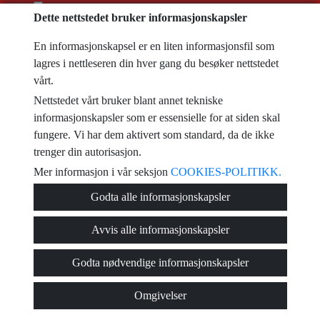
Jeg har lest og akseptert brukervilkårene, og
reglene for personvern
Dette nettstedet bruker informasjonskapsler
melding
En informasjonskapsel er en liten informasjonsfil som
lagres i nettleseren din hver gang du besøker nettstedet
vårt.
Nettstedet vårt bruker blant annet tekniske
Captcha
informasjonskapsler som er essensielle for at siden skal
fungere. Vi har dem aktivert som standard, da de ikke
trenger din autorisasjon.
Mer informasjon i vår seksjon
COOKIES-POLITIKK.
Send
Godta alle informasjonskapsler
Avvis alle informasjonskapsler
© 2026
Viviendas Torrevieja
·
Reglene for personvern
·
Cookies policy
·
Godta nødvendige informasjonskapsler
Juridisk advarsel
· Brukerstøtte:
Inmobigrama
Omgivelser