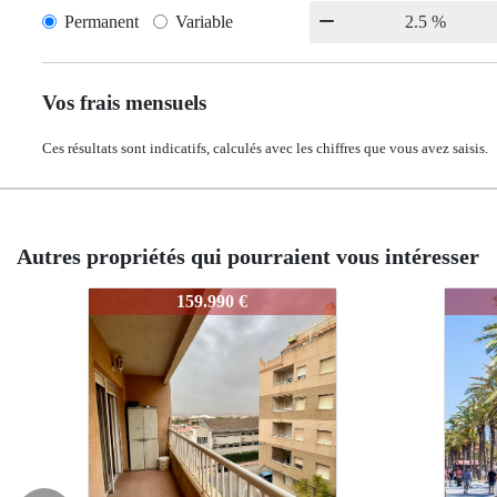
Permanent
Variable
Vos frais mensuels
Ces résultats sont indicatifs, calculés avec les chiffres que vous avez saisis.
Autres propriétés qui pourraient vous intéresser
941-mks4639
941-mks4639
941-mks463
159.990 €
259.
259