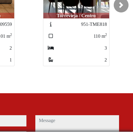
Next
Torrevieja / Centro
Torrevieja / Centro
951-TME818
951-TME818
2
2
110
110
m
m
3
3
2
2
message