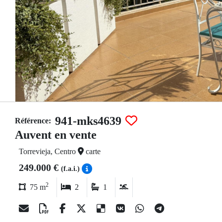
941-mks4639
Référence:
Auvent en vente
Torrevieja, Centro
carte
249.000 €
(f.a.i.)
2
75 m
2
1