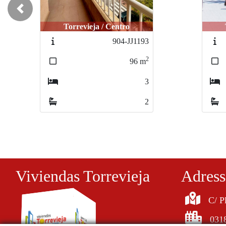
Previous
Torrevieja / Centro
Torreviej
Torrevie
904-JJ1193
2
96
m
3
2
Viviendas Torrevieja
Adress
C/ P
0318