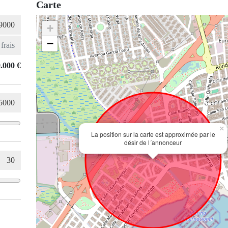
Carte
+
−
.000 €
×
La position sur la carte est approximée par le
désir de l´annonceur