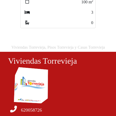
2
2
100
m
101
m
3
2
0
1
Viviendas Torrevieja, Pisos Torrevieja y Casas Torrevieja
Viviendas Torrevieja
620058726