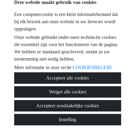
telefoon
Deze website maakt gebruik van cookies
Een computercookie is een klein informatiebestand dat
e-mail
bij elk bezoek aan onze website in uw browser wordt
opgeslagen.
Ik heb de gebruiksvoorwaarden te geaccepteren en
privacybeleid
Onze website gebruikt onder meer technische cookies
die essentieel zijn voor het functioneren van de pagina.
bericht
We hebben ze standaard geactiveerd, omdat ze uw
toestemming niet nodig hebben.
Meer informatie in onze sectie
COOKIESBELEID.
Accepteer alle cookies
Captcha
Weiger alle cookies
Accepteer noodzakelijke cookies
Sturen
Instelling