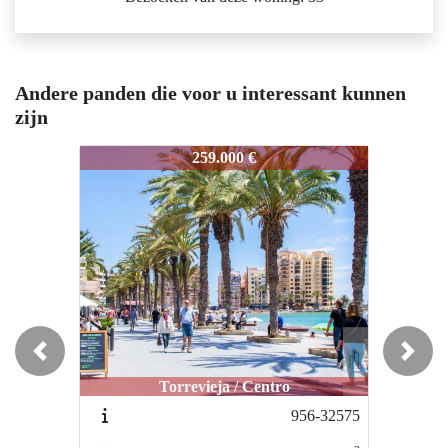
Andere panden die voor u interessant kunnen
zijn
941-mks4639
941-mks4639
9
259.000 €
159.995 €
Previous
Next
Torrevieja / Centro
Torrevieja / Centro
956-32575
812-HSI-309559