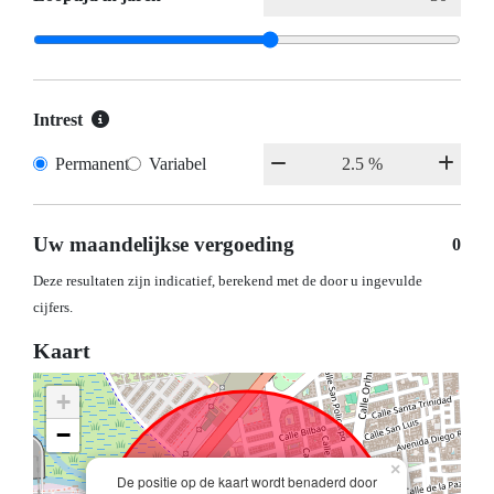
Intrest
Permanent
Variabel
Uw maandelijkse vergoeding
0
Deze resultaten zijn indicatief, berekend met de door u ingevulde
cijfers.
Kaart
+
−
×
De positie op de kaart wordt benaderd door