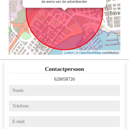
de wens van de adverteerder
Leaflet
| ©
OpenStreetMap
contributors
Contactpersoon
620058726
naam
telefoon
e-mail