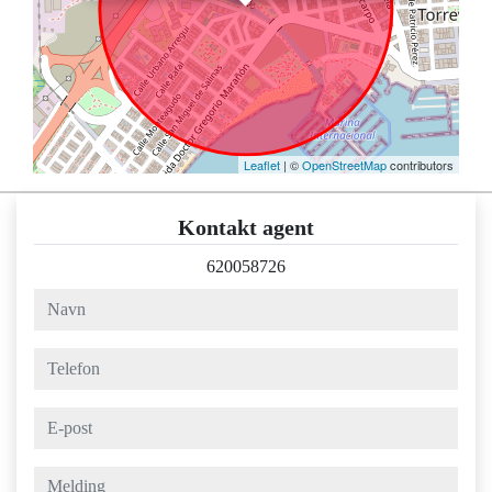
Leaflet
| ©
OpenStreetMap
contributors
Kontakt agent
620058726
navn
telefon
e-post
melding