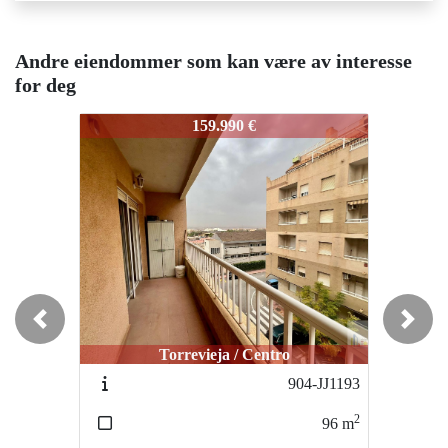
Andre eiendommer som kan være av interesse
for deg
941-mks4639
941-mks4639
941-
159.990 €
259.000 €
Previous
Next
Torrevieja / Centro
Torrevieja / Centro
904-JJ1193
956-32575
2
2
96
m
100
m