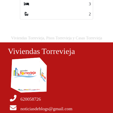
3
3
2
0
Viviendas Torrevieja, Pisos Torrevieja y Casas Torrevieja
Viviendas Torrevieja
620058726
noticiasdeblogs@gmail.com