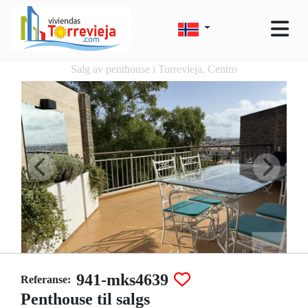
Salg av penthouse i Torrevieja, Centro
941-mks4639
Referanse:
Penthouse til salgs