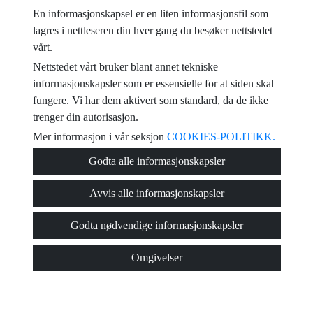
En informasjonskapsel er en liten informasjonsfil som
e-post
lagres i nettleseren din hver gang du besøker nettstedet
vårt.
Jeg har lest og akseptert brukervilkårene, og
reglene for personvern
Nettstedet vårt bruker blant annet tekniske
informasjonskapsler som er essensielle for at siden skal
melding
fungere. Vi har dem aktivert som standard, da de ikke
trenger din autorisasjon.
Mer informasjon i vår seksjon
COOKIES-POLITIKK.
Captcha
Godta alle informasjonskapsler
Avvis alle informasjonskapsler
Godta nødvendige informasjonskapsler
Send
Omgivelser
© 2026
Viviendas Torrevieja
·
Reglene for personvern
·
Cookies policy
·