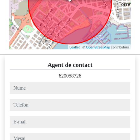
Leaflet
| ©
OpenStreetMap
contributors
Agent de contact
620058726
nume
telefon
e-mail
mesaj