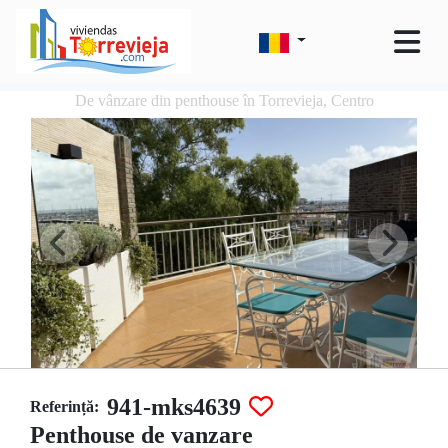
De vânzare din penthouse în Torrevieja, Centro
941-mks4639
Referință:
Penthouse de vanzare