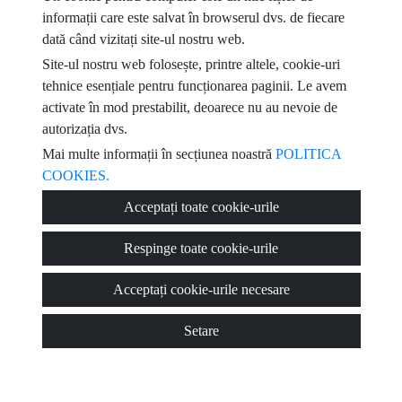
informații care este salvat în browserul dvs. de fiecare
e-mail
dată când vizitați site-ul nostru web.
Site-ul nostru web folosește, printre altele, cookie-uri
Am citit și accept condițiile de utilizare
politica de confidențialitate
tehnice esențiale pentru funcționarea paginii. Le avem
activate în mod prestabilit, deoarece nu au nevoie de
mesaj
autorizația dvs.
Mai multe informații în secțiunea noastră
POLITICA
COOKIES.
Captcha
Acceptați toate cookie-urile
Respinge toate cookie-urile
Acceptați cookie-urile necesare
Trimite
Setare
© 2026
Viviendas Torrevieja
·
Politica de confidențialitate
·
Politica