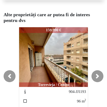
Alte proprietăți care ar putea fi de interes
pentru dvs
941-mks4639
941-mks4639
94
159.990 €
259.000 €
Previous
Next
Torrevieja / Centro
Torrevieja / Centro
904-JJ1193
956-32575
2
2
96
m
100
m