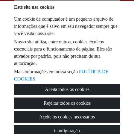
Este site usa cookies
telefone
Um cookie de computador é um pequeno arquivo de
informações que é salvo em seu navegador sempre que
email
você visita nosso site.
Nosso site utiliza, entre outros, cookies técnicos
Eu li e aceito os termos de uso e
política de privacidade
essenciais para o funcionamento da página. Eles são
ativados por padrão, pois não precisam de sua
mensagem
autorização.
Mais informações em nossa seção
POLÍTICA DE
COOKIES.
Captcha
Aceita todos os cookies
Rejeitar todos os cookies
Aceite os cookies necessários
Enviar
Configuração