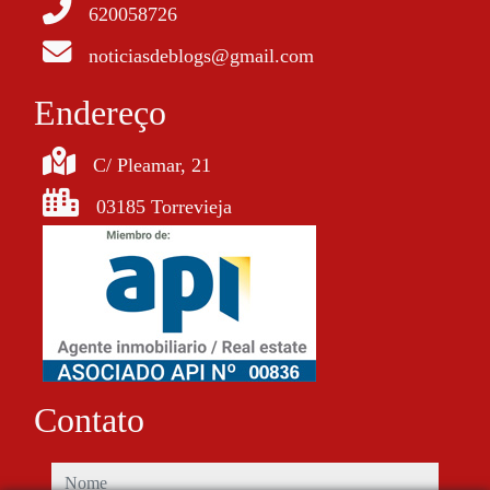
620058726
noticiasdeblogs@gmail.com
Endereço
C/ Pleamar, 21
03185 Torrevieja
Contato
nome