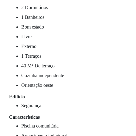
2 Dormitórios
1 Banheiros
Bom estado
Livre
Externo
1 Terraços
2
40 M
De terraço
Cozinha independente
Orientação oeste
Edifício
Segurança
Características
Piscina comunitária
Aquecimento individual