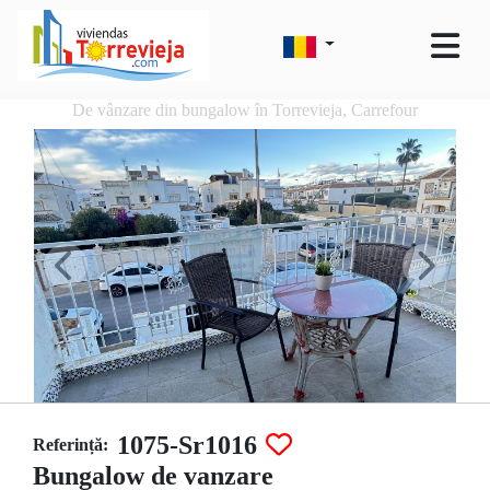
De vânzare din bungalow în Torrevieja, Carrefour
1075-Sr1016
Referință:
Bungalow de vanzare