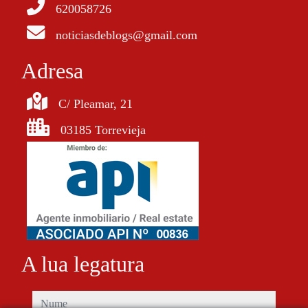
620058726
noticiasdeblogs@gmail.com
Adresa
C/ Pleamar, 21
03185 Torrevieja
A lua legatura
nume