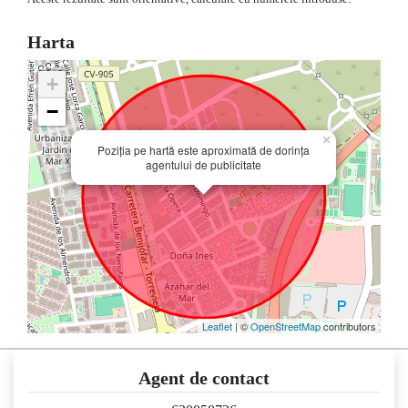
Harta
+
−
×
Poziția pe hartă este aproximată de dorința
agentului de publicitate
Leaflet
| ©
OpenStreetMap
contributors
Agent de contact