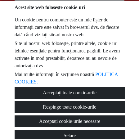
Acest site web folosește cookie-uri
telefon
Un cookie pentru computer este un mic fișier de
informații care este salvat în browserul dvs. de fiecare
e-mail
dată când vizitați site-ul nostru web.
Site-ul nostru web folosește, printre altele, cookie-uri
Am citit și accept condițiile de utilizare
politica de confidențialitate
tehnice esențiale pentru funcționarea paginii. Le avem
activate în mod prestabilit, deoarece nu au nevoie de
mesaj
autorizația dvs.
Mai multe informații în secțiunea noastră
POLITICA
COOKIES.
Captcha
Acceptați toate cookie-urile
Respinge toate cookie-urile
Acceptați cookie-urile necesare
Trimite
Setare