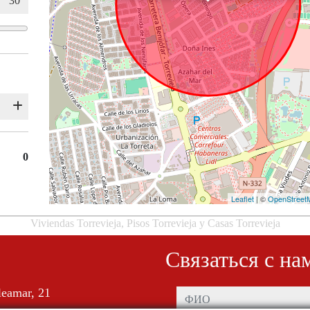
0
Leaflet
| ©
OpenStreet
Viviendas Torrevieja, Pisos Torrevieja y Casas Torrevieja
Связаться с на
leamar, 21
ФИО