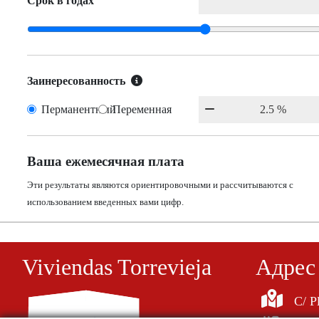
Срок в годах
Заинересованность
Перманентный
Переменная
Ваша ежемесячная плата
Эти результаты являются ориентировочными и рассчитываются с
использованием введенных вами цифр.
Viviendas Torrevieja
Aдрес
C/ P