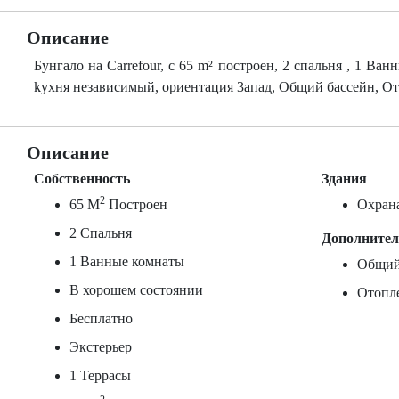
Описание
Бунгало на Carrefour, c 65 m² построен, 2 спальня , 1 Ван
kухня независимый, ориентация 3апад, Общий бассейн, 
Описание
Собственность
Здания
2
65 M
Построен
Охран
2 Спальня
Дополните
1 Ванные комнаты
Общий
В хорошем состоянии
Отопл
Бесплатно
Экстерьер
1 Террасы