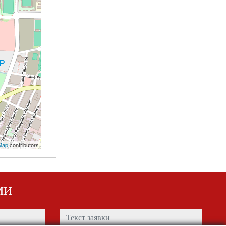
Map
contributors
ми
Текст заявки