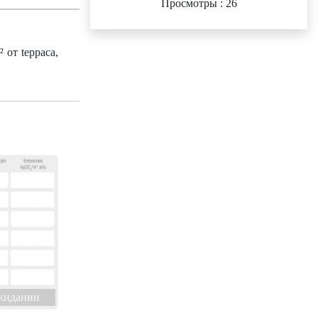
Просмотры : 26
 от tерраса,
жидании