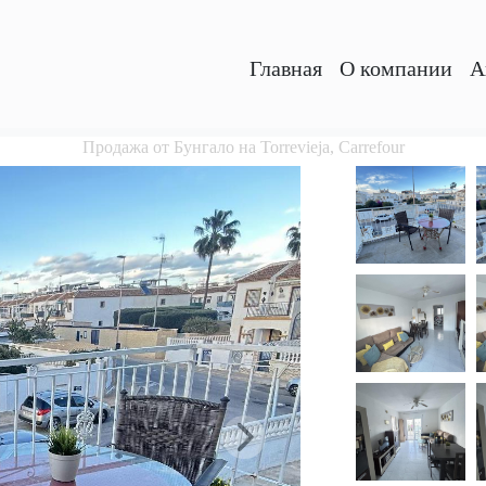
Главная
O компании
А
Продажа от Бунгало на Torrevieja, Carrefour