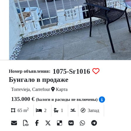
1075-Sr1016
Номер объявления:
Бунгало в продаже
Torrevieja, Carrefour
Карта
135.000 €
(hалоги и расходы не включены)
2
65 m
2
1
3апад