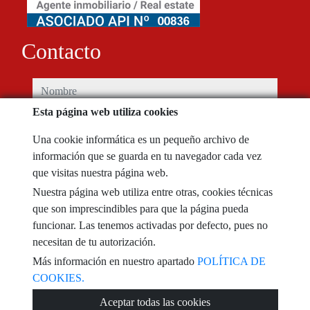
Contacto
nombre
Esta página web utiliza cookies
teléfono
Una cookie informática es un pequeño archivo de
información que se guarda en tu navegador cada vez
e-mail
que visitas nuestra página web.
Nuestra página web utiliza entre otras, cookies técnicas
He leído y acepto las condiciones de uso y
política de privacidad
que son imprescindibles para que la página pueda
funcionar. Las tenemos activadas por defecto, pues no
mensaje
necesitan de tu autorización.
Más información en nuestro apartado
POLÍTICA DE
COOKIES.
Captcha
Aceptar todas las cookies