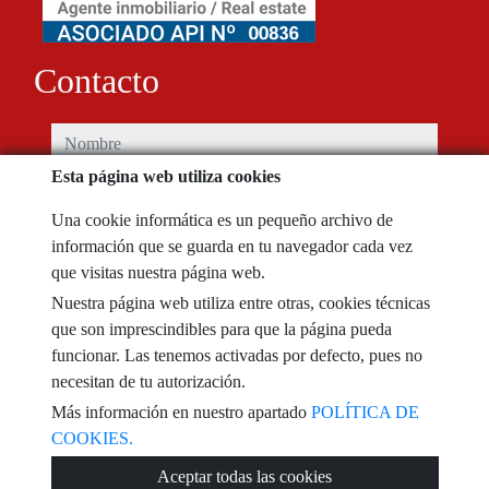
Contacto
nombre
Esta página web utiliza cookies
teléfono
Una cookie informática es un pequeño archivo de
información que se guarda en tu navegador cada vez
e-mail
que visitas nuestra página web.
Nuestra página web utiliza entre otras, cookies técnicas
He leído y acepto las condiciones de uso y
política de privacidad
que son imprescindibles para que la página pueda
funcionar. Las tenemos activadas por defecto, pues no
mensaje
necesitan de tu autorización.
Más información en nuestro apartado
POLÍTICA DE
COOKIES.
Captcha
Aceptar todas las cookies