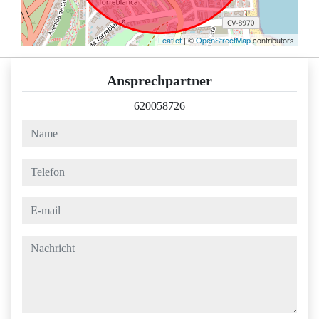
Leaflet
| ©
OpenStreetMap
contributors
Ansprechpartner
620058726
name
telefon
e-mail
nachricht