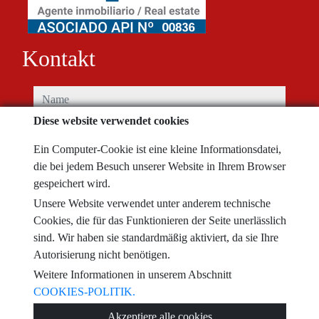
Kontakt
name
Diese website verwendet cookies
telefon
Ein Computer-Cookie ist eine kleine Informationsdatei,
die bei jedem Besuch unserer Website in Ihrem Browser
e-mail
gespeichert wird.
Unsere Website verwendet unter anderem technische
Ich haben die bedingungen gelesen und akzeptiere diese.
datenschutz
Cookies, die für das Funktionieren der Seite unerlässlich
sind. Wir haben sie standardmäßig aktiviert, da sie Ihre
nachricht
Autorisierung nicht benötigen.
Weitere Informationen in unserem Abschnitt
COOKIES-POLITIK.
Captcha
Akzeptiere alle cookies