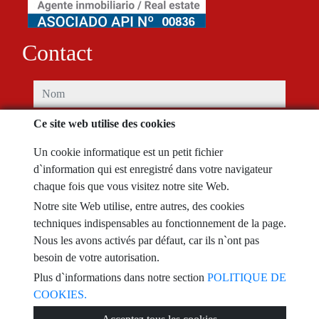
Contact
nom
Ce site web utilise des cookies
téléphone
Un cookie informatique est un petit fichier
email
d`information qui est enregistré dans votre navigateur
chaque fois que vous visitez notre site Web.
Je l'ai lu et accepté les conditions d'utilisation et
politique de
Notre site Web utilise, entre autres, des cookies
confidentialité
techniques indispensables au fonctionnement de la page.
Nous les avons activés par défaut, car ils n`ont pas
message
besoin de votre autorisation.
Plus d`informations dans notre section
POLITIQUE DE
COOKIES.