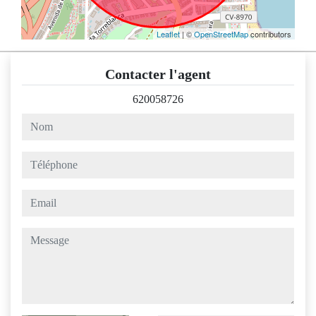
Leaflet
| ©
OpenStreetMap
contributors
Contacter l'agent
620058726
nom
téléphone
email
message