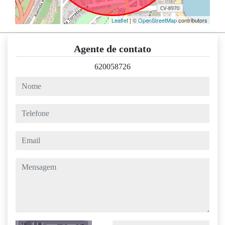
Leaflet
| ©
OpenStreetMap
contributors
Agente de contato
620058726
nome
telefone
email
mensagem