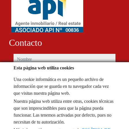
Contacto
nombre
Esta página web utiliza cookies
teléfono
Una cookie informática es un pequeño archivo de
información que se guarda en tu navegador cada vez
e-mail
que visitas nuestra página web.
Nuestra página web utiliza entre otras, cookies técnicas
He leído y acepto las condiciones de uso y
política de privacidad
que son imprescindibles para que la página pueda
funcionar. Las tenemos activadas por defecto, pues no
mensaje
necesitan de tu autorización.