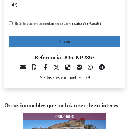
He leído y acepto las condiciones de uso y
política de privacidad
Enviar
Referencia: 846-KP2863
Visitas a este inmueble: 129
Otros inmuebles que podrían ser de su interés
46-KP2863
846-KP2863
846-KP2
950.000 €
650.000 €