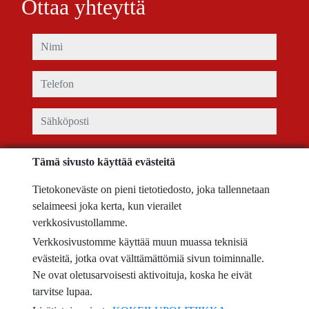
Ottaa yhteyttä
nimi
telefon
sähköposti
Minulla on käyttöehdot hyväksyä ja
tietosuojakäytäntö
Tämä sivusto käyttää evästeitä
viesti
Tietokoneväste on pieni tietotiedosto, joka tallennetaan
selaimeesi joka kerta, kun vierailet
verkkosivustollamme.
Verkkosivustomme käyttää muun muassa teknisiä
Captcha
evästeitä, jotka ovat välttämättömiä sivun toiminnalle.
Ne ovat oletusarvoisesti aktivoituja, koska he eivät
tarvitse lupaa.