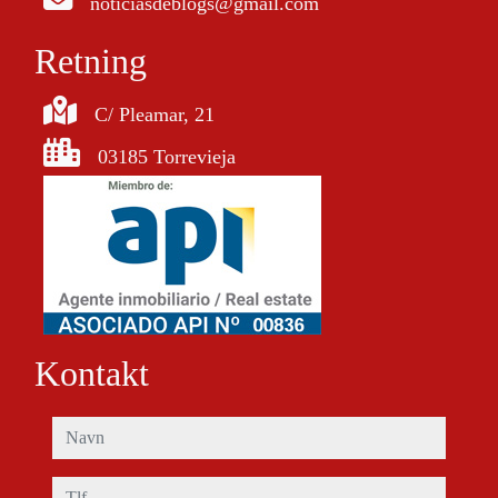
noticiasdeblogs@gmail.com
Retning
C/ Pleamar, 21
03185 Torrevieja
Kontakt
navn
tlf.