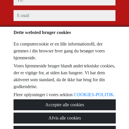
e-mail
Akcepter konditioner
privat politik
Dette websted bruger cookies
besked
En computercookie er en lille informationsfil, der
gemmes i din browser hver gang du besøger vores
hjemmeside.
Vores hjemmeside bruger blandt andet tekniske cookies,
Captcha
der er vigtige for, at siden kan fungere. Vi har dem
aktiveret som standard, da de ikke har brug for din
godkendelse.
Flere oplysninger i vores sektion
COOKIES-POLITIK.
Send
Accepter alle cookies
Afvis alle cookies