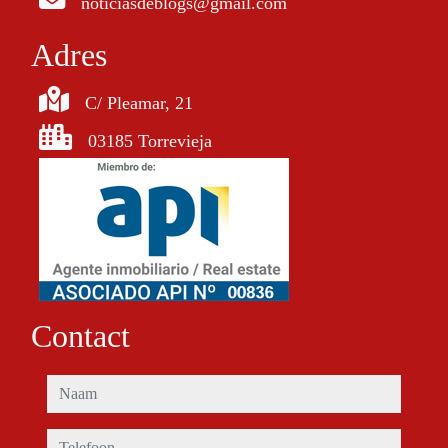
noticiasdeblogs@gmail.com
Adres
C/ Pleamar, 21
03185 Torrevieja
Contact
naam
telefoon