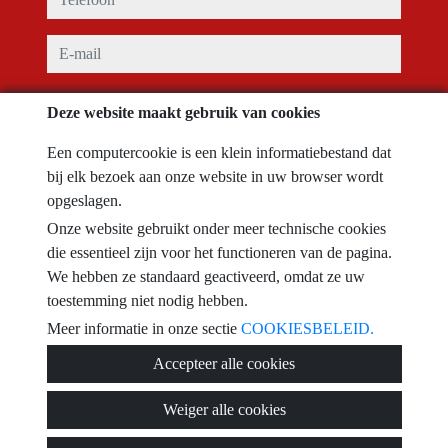
e-mail
Ik heb de gebruiksvoorwaarden te geaccepteren en
privacybeleid
Deze website maakt gebruik van cookies
bericht
Een computercookie is een klein informatiebestand dat
bij elk bezoek aan onze website in uw browser wordt
opgeslagen.
Onze website gebruikt onder meer technische cookies
Captcha
die essentieel zijn voor het functioneren van de pagina.
We hebben ze standaard geactiveerd, omdat ze uw
toestemming niet nodig hebben.
Meer informatie in onze sectie
COOKIESBELEID.
Sturen
Accepteer alle cookies
Weiger alle cookies