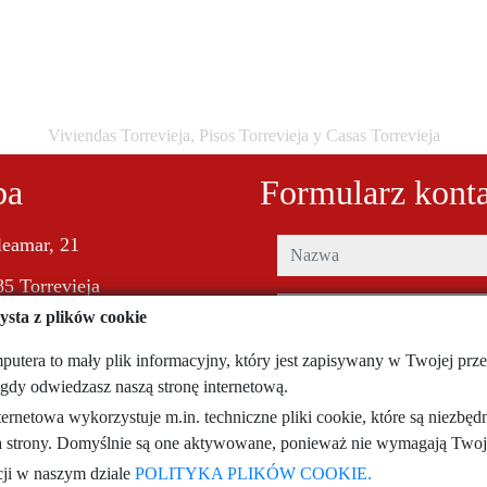
Viviendas Torrevieja, Pisos Torrevieja y Casas Torrevieja
ba
Formularz kont
leamar, 21
nazwa
5 Torrevieja
telefon
ysta z plików cookie
putera to mały plik informacyjny, który jest zapisywany w Twojej prze
e-mail
gdy odwiedzasz naszą stronę internetową.
ternetowa wykorzystuje m.in. techniczne pliki cookie, które są niezbęd
Przeczytałem i akceptuję warunki uż
polityka prywatności
 strony. Domyślnie są one aktywowane, ponieważ nie wymagają Twojej
cji w naszym dziale
POLITYKA PLIKÓW COOKIE.