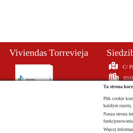
Viviendas Torrevieja
Siedzi
C/ P
0318
Ta strona korz
Plik cookie kom
każdym razem, 
620058726
Nasza strona in
noticiasdeblogs@gmail.com
funkcjonowania
Więcej informa