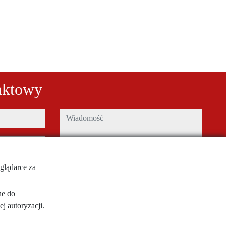
aktowy
wiadomość
glądarce za
Captcha
ne do
ytkowania i
 autoryzacji.