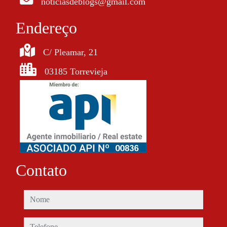
noticiasdeblogs@gmail.com
Endereço
C/ Pleamar, 21
03185 Torrevieja
Contato
nome
telefone