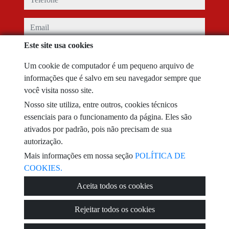
email
Este site usa cookies
Eu li e aceito os termos de uso e
política de privacidade
Um cookie de computador é um pequeno arquivo de
mensagem
informações que é salvo em seu navegador sempre que
você visita nosso site.
Nosso site utiliza, entre outros, cookies técnicos
essenciais para o funcionamento da página. Eles são
Captcha
ativados por padrão, pois não precisam de sua
autorização.
Mais informações em nossa seção
POLÍTICA DE
COOKIES.
Enviar
Aceita todos os cookies
Rejeitar todos os cookies