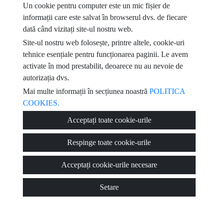
Un cookie pentru computer este un mic fișier de
informații care este salvat în browserul dvs. de fiecare
e-mail
dată când vizitați site-ul nostru web.
Site-ul nostru web folosește, printre altele, cookie-uri
Am citit și accept condițiile de utilizare
politica de confidențialitate
tehnice esențiale pentru funcționarea paginii. Le avem
activate în mod prestabilit, deoarece nu au nevoie de
mesaj
autorizația dvs.
Mai multe informații în secțiunea noastră
POLITICA
COOKIES.
Acceptați toate cookie-urile
Captcha
Respinge toate cookie-urile
Acceptați cookie-urile necesare
Trimite
Setare