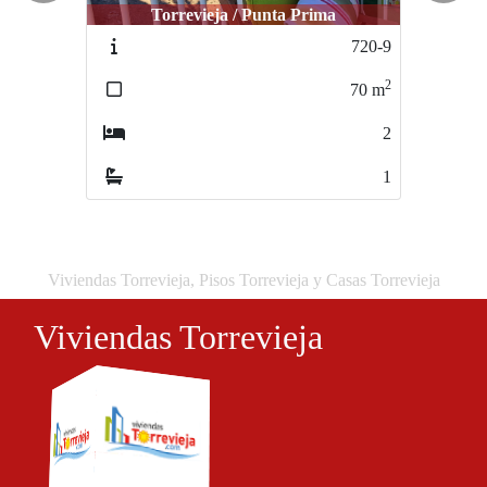
Torrevieja / Punta Prima
Torrevieja / Punta Prima
720-9
1046-4
2
2
70
m
65
m
2
2
1
1
Viviendas Torrevieja, Pisos Torrevieja y Casas Torrevieja
Viviendas Torrevieja