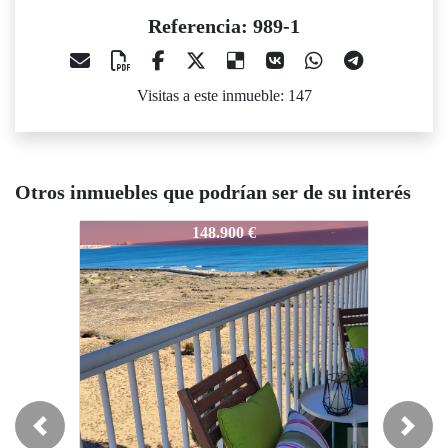
Referencia: 989-1
Visitas a este inmueble: 147
Otros inmuebles que podrían ser de su interés
989-1
989-1
989
148.900 €
150.000 €
Previous
Next