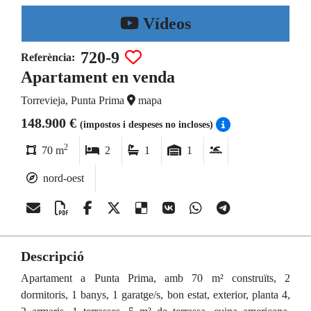
Vídeos
720-9
Referència:
Apartament en venda
Torrevieja, Punta Prima
mapa
148.900 €
(impostos i despeses no incloses)
2
70 m
2
1
1
nord-oest
Descripció
Apartament a Punta Prima, amb 70 m² construïts, 2
dormitoris, 1 banys, 1 garatge/s, bon estat, exterior, planta 4,