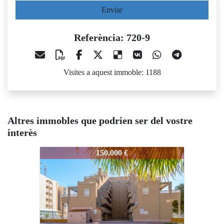
Enviar
Referència: 720-9
Visites a aquest immoble: 1188
Altres immobles que podrien ser del vostre
interès
720-9
720-9
720-9
150.000 €
137.260 €