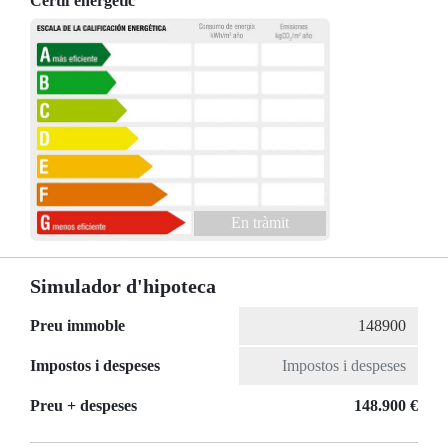
Certif energètic
En tràmit
Simulador d'hipoteca
Preu immoble
Impostos i despeses
Preu + despeses
148.900 €