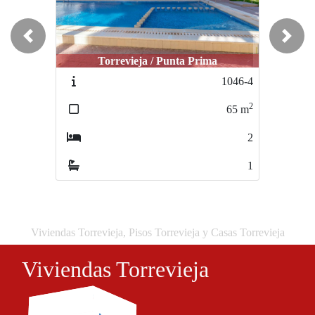
Previous
Next
Torrevieja / Punta Prima
Torrevieja / Los Altos
1046-4
840-HSI-344110
2
2
65
m
60
m
2
2
1
1
Viviendas Torrevieja, Pisos Torrevieja y Casas Torrevieja
Viviendas Torrevieja