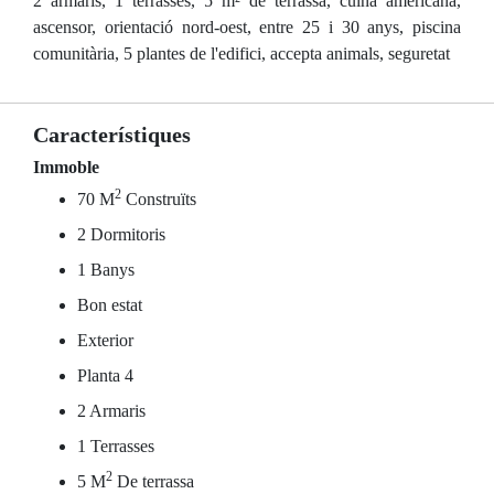
2 armaris, 1 terrasses, 5 m² de terrassa, cuina americana,
ascensor, orientació nord-oest, entre 25 i 30 anys, piscina
comunitària, 5 plantes de l'edifici, accepta animals, seguretat
Característiques
Immoble
2
70 M
Construïts
2 Dormitoris
1 Banys
Bon estat
Exterior
Planta 4
2 Armaris
1 Terrasses
2
5 M
De terrassa