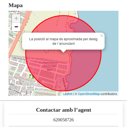
Mapa
+
−
×
La posició al mapa és aproximada per desig
de l´anunciant
Leaflet
| ©
OpenStreetMap
contributors
Contactar amb l’agent
620058726