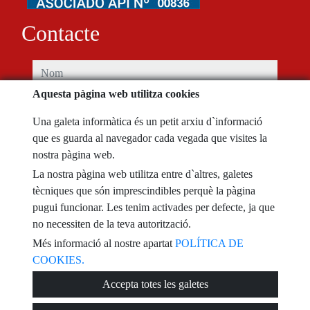
Contacte
nom
Aquesta pàgina web utilitza cookies
telèfon
Una galeta informàtica és un petit arxiu d`informació
que es guarda al navegador cada vegada que visites la
e-mail
nostra pàgina web.
La nostra pàgina web utilitza entre d`altres, galetes
He llegit i accepto les condicions d´ús i
política de privacitat
tècniques que són imprescindibles perquè la pàgina
pugui funcionar. Les tenim activades per defecte, ja que
missatge
no necessiten de la teva autorització.
Més informació al nostre apartat
POLÍTICA DE
COOKIES.
Captcha
Accepta totes les galetes