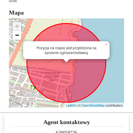
liczb.
Mapa
+
−
×
Pozycja na mapie jest przybliżona na
życzenie ogłoszeniodawcy
Leaflet
| ©
OpenStreetMap
contributors
Agent kontaktowy
620058726