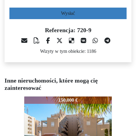
Wysłać
Referencja: 720-9
Wizyty w tym obiekcie: 1186
Inne nieruchomości, które mogą cię
zainteresować
20-9
720-9
720-9
150.000 €
137.260 €