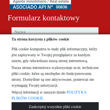
Formularz kontaktowy
nazwa
Ta strona korzysta z plików cookie
telefon
Plik cookie komputera to mały plik informacyjny, który
jest zapisywany w Twojej przeglądarce za każdym
e-mail
razem, gdy odwiedzasz naszą stronę internetową.
Nasza strona internetowa wykorzystuje m.in. techniczne
Przeczytałem i akceptuję warunki użytkowania i
polityka prywatności
pliki cookie, które są niezbędne do funkcjonowania
strony. Domyślnie są one aktywowane, ponieważ nie
wiadomość
wymagają Twojej autoryzacji.
Więcej informacji w naszym dziale
POLITYKA
PLIKÓW COOKIE.
Captcha
Zaakceptuj wszystkie pliki cookie