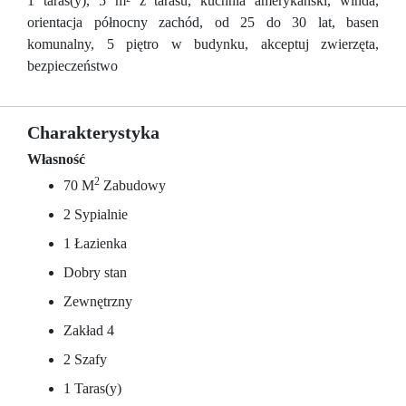
1 taras(y), 5 m² z tarasu, kuchnia amerykański, winda,
orientacja północny zachód, od 25 do 30 lat, basen
komunalny, 5 piętro w budynku, akceptuj zwierzęta,
bezpieczeństwo
Charakterystyka
Własność
2
70 M
Zabudowy
2 Sypialnie
1 Łazienka
Dobry stan
Zewnętrzny
Zakład 4
2 Szafy
1 Taras(y)