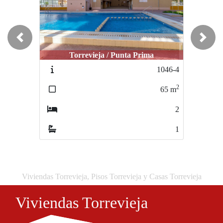
Previous
Next
Torrevieja / Punta Prima
Torrevieja / Los Altos
T
1046-4
840-HSI-344110
2
2
65
m
60
m
2
2
1
1
Viviendas Torrevieja, Pisos Torrevieja y Casas Torrevieja
Viviendas Torrevieja