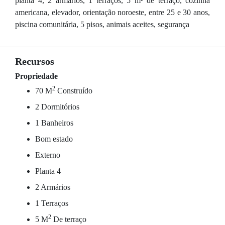
planta 4, 2 armários, 1 terraços, 5 m² de terraço, cozinha
americana, elevador, orientação noroeste, entre 25 e 30 anos,
piscina comunitária, 5 pisos, animais aceites, segurança
Recursos
Propriedade
2
70 M
Construído
2 Dormitórios
1 Banheiros
Bom estado
Externo
Planta 4
2 Armários
1 Terraços
2
5 M
De terraço