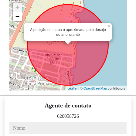
+
−
×
A posição no mapa é aproximada pelo desejo
do anunciante
Leaflet
| ©
OpenStreetMap
contributors
Agente de contato
620058726
nome