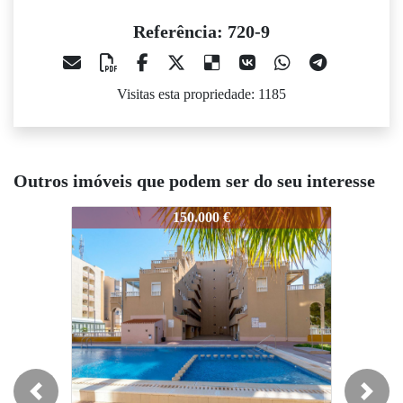
Referência: 720-9
Visitas esta propriedade: 1185
Outros imóveis que podem ser do seu interesse
20-9
720-9
720-9
150.000 €
137.260 €
Previous
Next