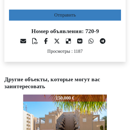
Отправить
Номер объявления: 720-9
Просмотры : 1187
Другие объекты, которые могут вас
заинтересовать
0-9
720-9
720-9
150.000 €
137.260 €