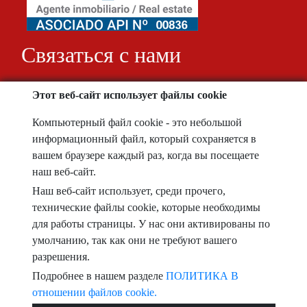
Связаться с нами
ФИО
Этот веб-сайт использует файлы cookie
Компьютерный файл cookie - это небольшой
Телефон
информационный файл, который сохраняется в
вашем браузере каждый раз, когда вы посещаете
e-mail
наш веб-сайт.
Наш веб-сайт использует, среди прочего,
Я прочитал и принимаю условия
конфиденциальности
технические файлы cookie, которые необходимы
для работы страницы. У нас они активированы по
Текст заявки
умолчанию, так как они не требуют вашего
разрешения.
Подробнее в нашем разделе
ПОЛИТИКА В
отношении файлов cookie.
Captcha