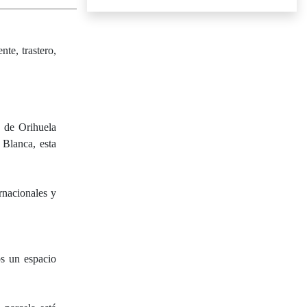
te, trastero,
l de Orihuela
 Blanca, esta
rnacionales y
os un espacio