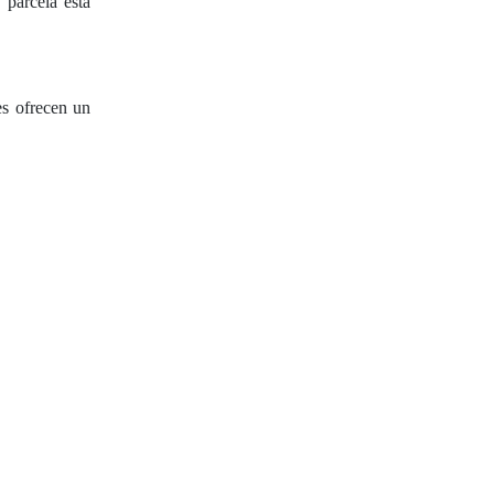
 parcela está
es ofrecen un