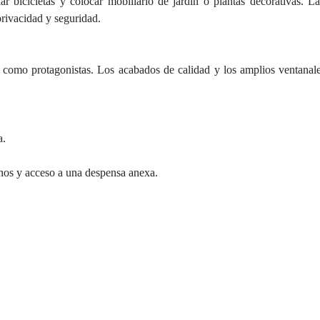
 bicicletas y colocar mobiliario de jardín o plantas decorativas. La
privacidad y seguridad.
l como protagonistas. Los acabados de calidad y los amplios ventanal
a.
os y acceso a una despensa anexa.