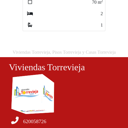
2
2
70
m
65
m
2
2
1
1
Viviendas Torrevieja, Pisos Torrevieja y Casas Torrevieja
Viviendas Torrevieja
620058726