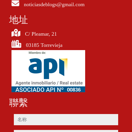
noticiasdeblogs@gmail.com
地址
C/ Pleamar, 21
03185 Torrevieja
聯繫
名称