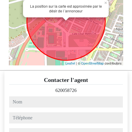
×
La position sur la carte est approximée par le
désir de l´annonceur
Leaflet
| ©
OpenStreetMap
contributors
Contacter l'agent
620058726
nom
téléphone
email