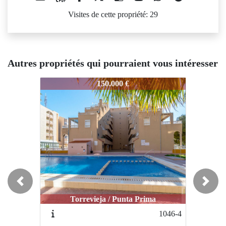
Visites de cette propriété: 29
Autres propriétés qui pourraient vous intéresser
STS-5389
STS-5389
ST
150.000 €
269.900 €
Previous
Next
Torrevieja / Punta Prima
Ciudad Quesada / Ciudad Quesada
1046-4
1026-1