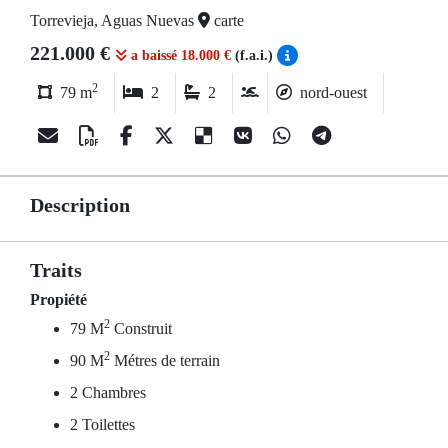
Torrevieja, Aguas Nuevas
carte
221.000 €
a baissé 18.000 €
(f.a.i.)
2
79 m
2
2
nord-ouest
Description
Traits
Propiété
2
79 M
Construit
2
90 M
Métres de terrain
2 Chambres
2 Toilettes