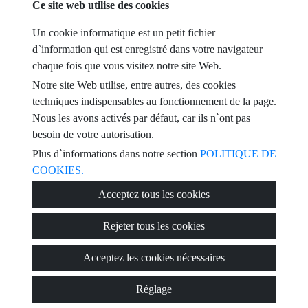
Ce site web utilise des cookies
téléphone
Un cookie informatique est un petit fichier
email
d`information qui est enregistré dans votre navigateur
chaque fois que vous visitez notre site Web.
Je l'ai lu et accepté les conditions d'utilisation et
politique de
Notre site Web utilise, entre autres, des cookies
confidentialité
techniques indispensables au fonctionnement de la page.
Nous les avons activés par défaut, car ils n`ont pas
message
besoin de votre autorisation.
Plus d`informations dans notre section
POLITIQUE DE
COOKIES.
Captcha
Acceptez tous les cookies
Rejeter tous les cookies
Acceptez les cookies nécessaires
Envoyer
Réglage