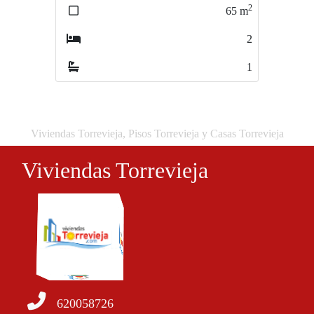
2
2
65
m
165
m
2
3
1
4
Viviendas Torrevieja, Pisos Torrevieja y Casas Torrevieja
Viviendas Torrevieja
620058726