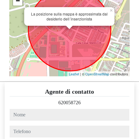
−
×
La posizione sulla mappa è approssimata dal
desiderio dell´inserzionista
Leaflet
| ©
OpenStreetMap
contributors
Agente di contatto
620058726
nome
telefono