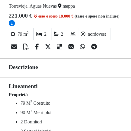
Torrevieja, Aguas Nuevas
mappa
221.000 €
esso è sceso 18.000 €
(tasse e spese non incluse)
2
79 m
2
2
nordovest
Descrizione
Lineamenti
Proprietà
2
79 M
Costruito
2
90 M
Metri plot
2 Dormitori