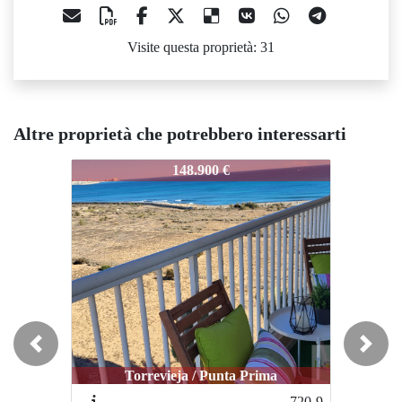
Visite questa proprietà: 31
Altre proprietà che potrebbero interessarti
STS-5389
STS-5389
ST
148.900 €
150.000 €
Previous
Next
Torrevieja / Punta Prima
Torrevieja / Punta Prima
720-9
1046-4