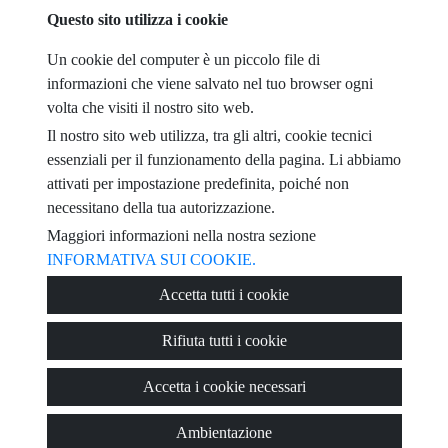
Questo sito utilizza i cookie
telefono
Un cookie del computer è un piccolo file di
informazioni che viene salvato nel tuo browser ogni
email
volta che visiti il ​​nostro sito web.
Il nostro sito web utilizza, tra gli altri, cookie tecnici
Ho letto e accettato le condizioni d'uso e
privacy policy
essenziali per il funzionamento della pagina. Li abbiamo
attivati ​​per impostazione predefinita, poiché non
messaggio
necessitano della tua autorizzazione.
Maggiori informazioni nella nostra sezione
INFORMATIVA SUI COOKIE.
Captcha
Accetta tutti i cookie
Rifiuta tutti i cookie
Accetta i cookie necessari
Inviare
Ambientazione