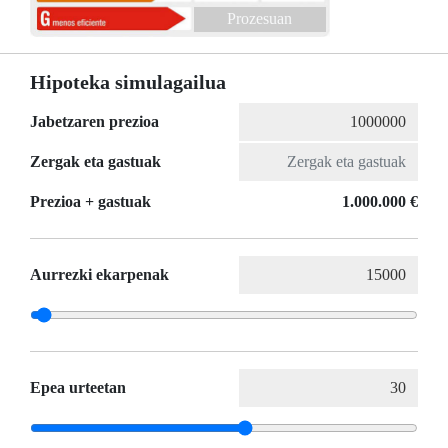
Prozesuan
Hipoteka simulagailua
Jabetzaren prezioa
Zergak eta gastuak
Prezioa + gastuak
1.000.000 €
Aurrezki ekarpenak
Epea urteetan