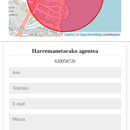
Leaflet
| ©
OpenStreetMap
contributors
Harremanetarako agentea
620058726
izen
telefono
e-mail
mezua