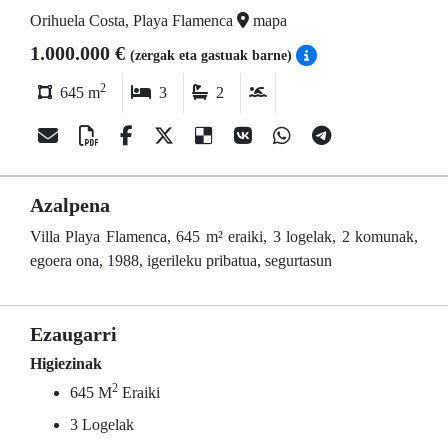
Orihuela Costa, Playa Flamenca
mapa
1.000.000 €
(zergak eta gastuak barne)
2
645 m
3
2
Azalpena
Villa Playa Flamenca, 645 m² eraiki, 3 logelak, 2 komunak,
egoera ona, 1988, igerileku pribatua, segurtasun
Ezaugarri
Higiezinak
2
645 M
Eraiki
3 Logelak