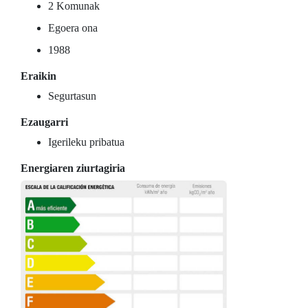
2 Komunak
Egoera ona
1988
Eraikin
Segurtasun
Ezaugarri
Igerileku pribatua
Energiaren ziurtagiria