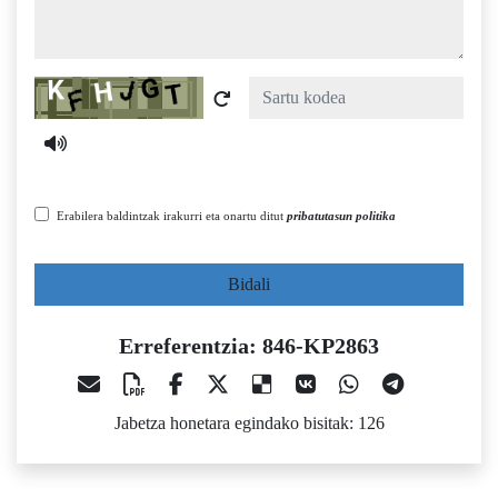
Captcha
Erabilera baldintzak irakurri eta onartu ditut
pribatutasun politika
Bidali
Erreferentzia: 846-KP2863
Jabetza honetara egindako bisitak: 126