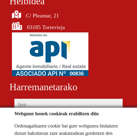
Helbidea
C/ Pleamar, 21
03185 Torrevieja
Harremanetarako
izen
Webgune honek cookieak erabiltzen ditu
telefono
Ordenagailuaren cookie bat gure webgunea bisitatzen
duzun bakoitzean zure arakatzailean gordetzen den
e-mail