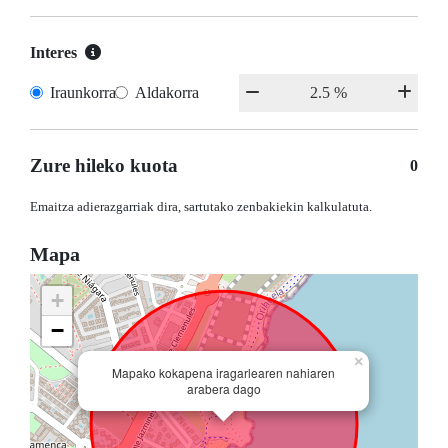
Interes
Iraunkorrak
Aldakorra
Zure hileko kuota
0
Emaitza adierazgarriak dira, sartutako zenbakiekin kalkulatuta.
Mapa
+
−
×
Mapako kokapena iragarlearen nahiaren
arabera dago