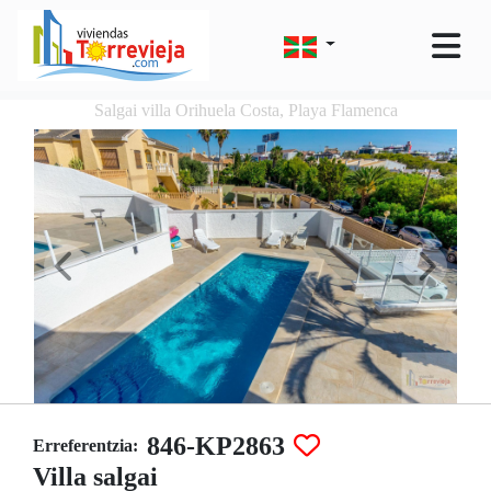
Salgai villa Orihuela Costa, Playa Flamenca
846-KP2863
Erreferentzia:
Villa salgai