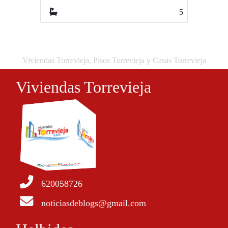
5
3
Viviendas Torrevieja, Pisos Torrevieja y Casas Torrevieja
Viviendas Torrevieja
620058726
noticiasdeblogs@gmail.com