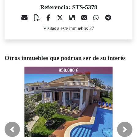
Referencia: STS-5378
Visitas a este inmueble: 27
Otros inmuebles que podrían ser de su interés
S-5378
STS-5378
STS-5378
950.000 €
650.000 €
Previous
Next