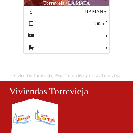
Torrevieja / LA MATA
Torrevieja / LOS BALCONES
Torre
RAMANA
DNBLNEW1TRE
2
2
500
m
190
m
6
3
5
3
Viviendas Torrevieja, Pisos Torrevieja y Casas Torrevieja
Viviendas Torrevieja