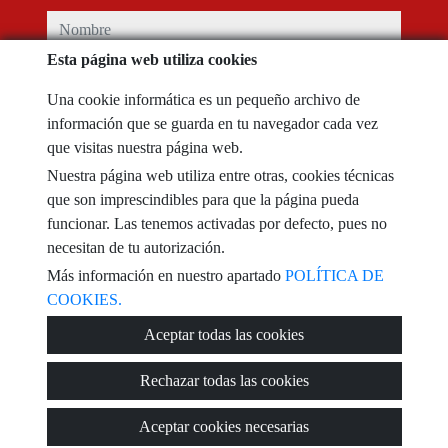
nombre
Esta página web utiliza cookies
teléfono
Una cookie informática es un pequeño archivo de
información que se guarda en tu navegador cada vez
e-mail
que visitas nuestra página web.
Nuestra página web utiliza entre otras, cookies técnicas
He leído y acepto las condiciones de uso y
política de privacidad
que son imprescindibles para que la página pueda
funcionar. Las tenemos activadas por defecto, pues no
mensaje
necesitan de tu autorización.
Más información en nuestro apartado
POLÍTICA DE
COOKIES.
Captcha
Aceptar todas las cookies
Rechazar todas las cookies
Aceptar cookies necesarias
Enviar